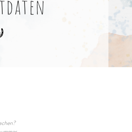
tdaten
achen?
nnummer.