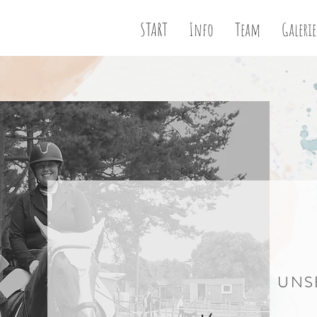
START
Info
Team
Galerie
UNS