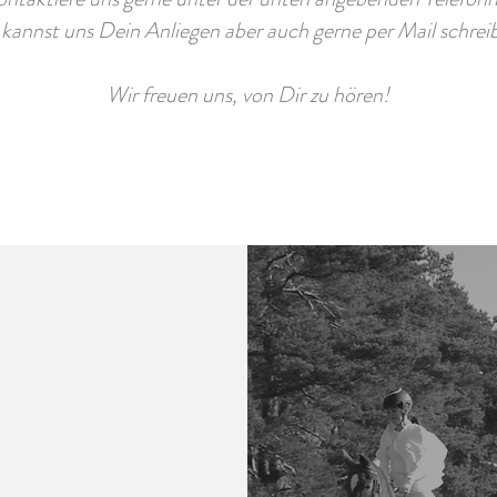
kannst uns Dein Anliegen aber auch gerne per Mail schrei
Wir freuen uns, von Dir zu hören!