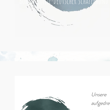
Border Collie-Deutscher Schäferhund
Unser
aufgedr