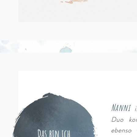
Nanni
Duo kom
ebenso 
Das bin ich