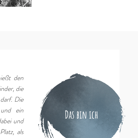
nießt den
inder, die
darf. Die
l und ein
Das bin ich
dabei und
latz, als