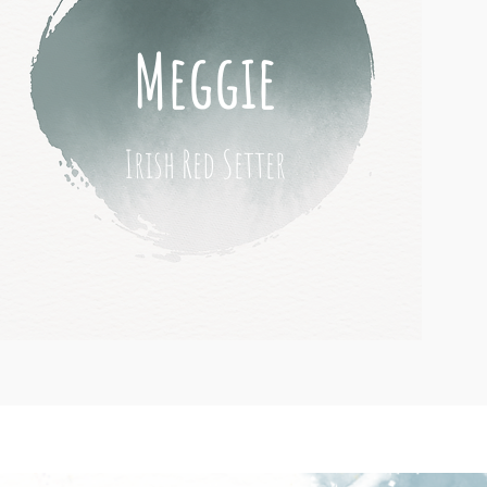
Meggie
Irish Red Setter