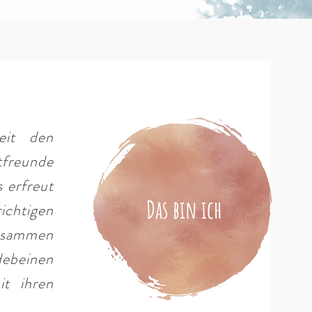
eit den
freunde
 erfreut
Das bin ich
ichtigen
zusammen
debeinen
t ihren