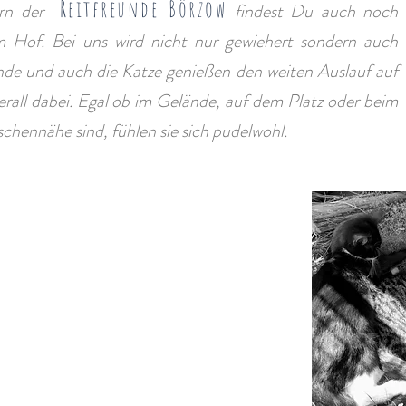
Reitfreunde Börzow
ern der
findest Du auch noch
m Hof. Bei uns wird nicht nur gewiehert sondern auch
nde und auch die Katze genießen den weiten Auslauf auf
rall dabei. Egal ob im Gelände, auf dem Platz oder beim
chennähe sind, fühlen sie sich pudelwohl.