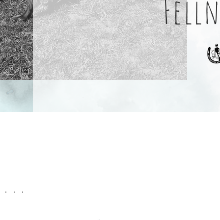
Fell
. . .