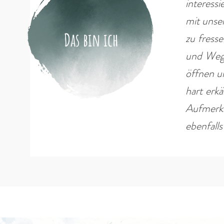
interess
mit unser
Das bin ich
zu fress
und Wege
öffnen u
hart erk
Aufmerks
ebenfalls